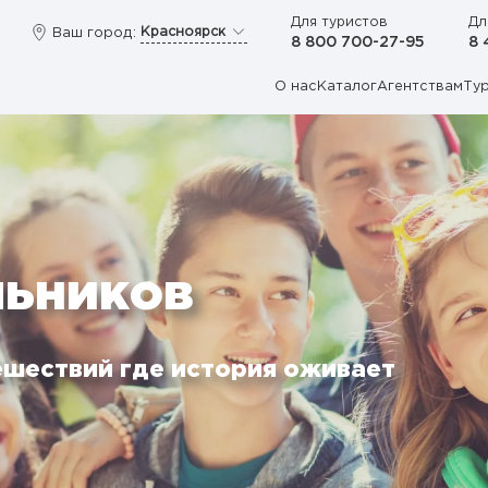
Для туристов
Дл
Красноярск
Ваш город:
8 800 700-27-95
8 
О нас
Каталог
Агентствам
Ту
льников
ешествий где история оживает