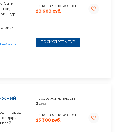
ю Санкт-
Цена за человека от
стов,
20 600 руб.
рии, где
вловск,
ПОСМОТРЕТЬ ТУР
Ещё даты
НИЖНИЙ
Продолжительность
3 дня
И
од — город,
Цена за человека от
лок дарит
25 300 руб.
я всей