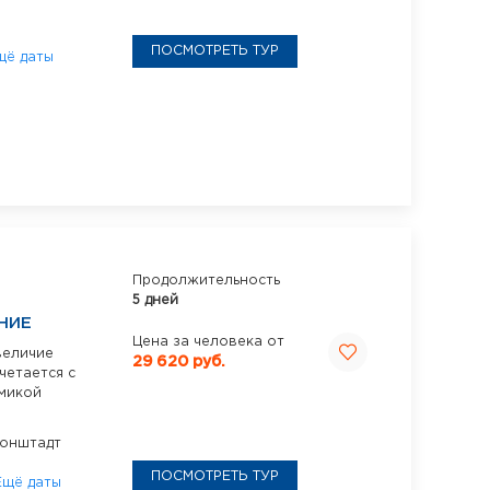
ПОСМОТРЕТЬ ТУР
щё даты
Продолжительность
5 дней
НИЕ
Цена за человека от
величие
29 620 руб.
четается с
микой
онштадт
ПОСМОТРЕТЬ ТУР
Ещё даты