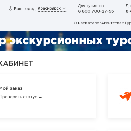
Для туристов
Дл
Красноярск
Ваш город:
8 800 700-27-95
8 
О нас
Каталог
Агентствам
Ту
р экскурсионных туро
КАБИНЕТ
Мой заказ
Проверить статус →