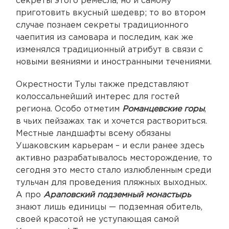
секреты этого ремесла, но и самому
приготовить вкусный шедевр; то во втором
случае познаем секреты традиционного
чаепития из самовара и последим, как же
изменялся традиционный атрибут в связи с
новыми веяниями и иностранными течениями.
Окрестности Тулы также представляют
колоссальнейший интерес для гостей
региона. Особо отметим
Романцевские горы
,
в чьих пейзажах так и хочется раствориться.
Местные ландшафты всему обязаны
Ушаковским карьерам – и если ранее здесь
активно разрабатывалось месторождение, то
сегодня это место стало излюбленным среди
тульчан для проведения пляжных выходных.
А про
Араповский подземный монастырь
знают лишь единицы — подземная обитель,
своей красотой не уступающая самой