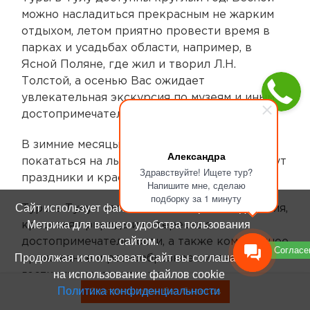
можно насладиться прекрасным не жарким
отдыхом, летом приятно провести время в
парках и усадьбах области, например, в
Ясной Поляне, где жил и творил Л.Н.
Толстой, а осенью Вас ожидает
увлекательная экскурсия по музеям и иным
достопримечательностям Тулы.
В зимние месяцы можно посетить катки или
Александра
покататься на лыжах, а в Новый год Вас ждут
Здравствуйте! Ищете тур?
праздники и красочные мероприятия.
Напишите мне, сделаю
подборку за 1 минуту
Сайт использует файлы cookie и сервис Яндекс
Туры в Тулу - это незабываемые впечатления,
Метрика для вашего удобства пользования
красивая природа и интересные
сайтом.
достопримечательности, а также комфортное
Согласе
Продолжая использовать сайт вы соглашаетесь
проживание и разнообразное питание в
на использование файлов cookie
гостиницах и санаториях.
Политика конфиденциальности
Смотреть туры без билетов